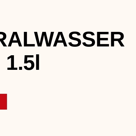
RALWASSER
1.5l