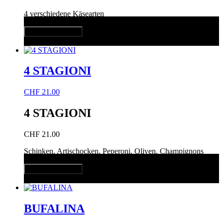
4 verschiedene Käsearten
In den Warenkorb
Quick View
4 STAGIONI
CHF
21.00
4 STAGIONI
CHF
21.00
Schinken, Artischocken, Peperoni, Oliven, Champignons
In den Warenkorb
Quick View
BUFALINA