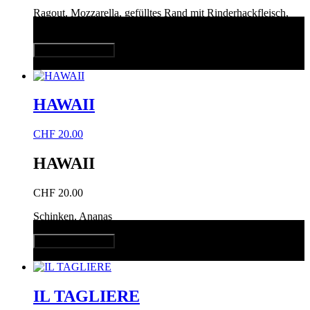
Ragout, Mozzarella, gefülltes Rand mit Rinderhackfleisch,
Burrata
In den Warenkorb
Quick View
HAWAII
CHF
20.00
HAWAII
CHF
20.00
Schinken, Ananas
In den Warenkorb
Quick View
IL TAGLIERE